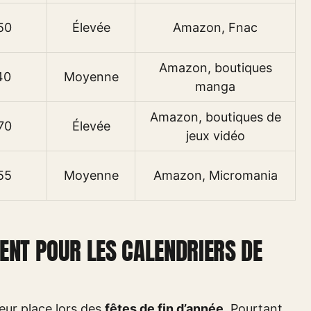
50
Élevée
Amazon, Fnac
Amazon, boutiques
40
Moyenne
manga
Amazon, boutiques de
70
Élevée
jeux vidéo
55
Moyenne
Amazon, Micromania
ENT POUR LES CALENDRIERS DE
leur place lors des
fêtes de fin d’année.
Pourtant,