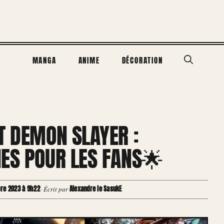
MANGA
ANIME
DÉCORATION
T DEMON SLAYER :
NES POUR LES FANS🌟
bre 2023 à 9h22
Alexandre le SasukE
·
Écrit par