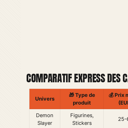
COMPARATIF EXPRESS DES C
🎁 Type de
💰 Prix
Univers
produit
(EU
Demon
Figurines,
25-
Slayer
Stickers