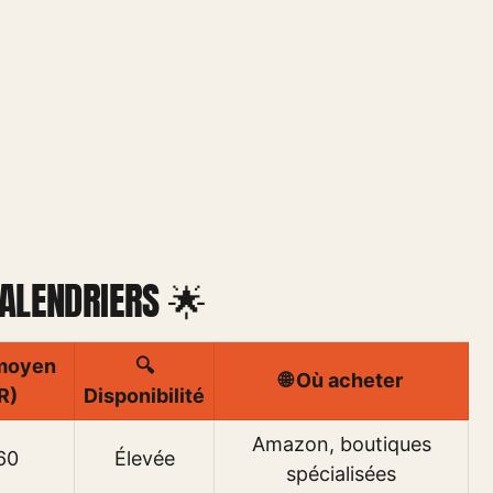
ALENDRIERS 🌟
 moyen
🔍
🌐 Où acheter
R)
Disponibilité
Amazon, boutiques
60
Élevée
spécialisées