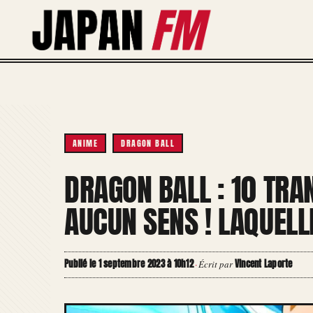
Aller
au
contenu
ANIME
DRAGON BALL
DRAGON BALL : 10 TRA
AUCUN SENS ! LAQUELLE
Publié le 1 septembre 2023 à 10h12
Vincent Laporte
·
Écrit par