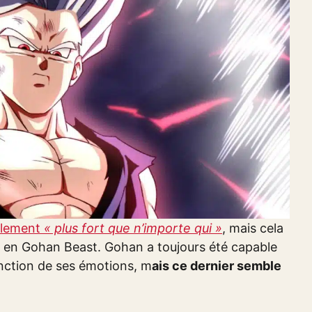
llement
« plus fort que n’importe qui »
, mais cela
e en Gohan Beast. Gohan a toujours été capable
nction de ses émotions, m
ais ce dernier semble