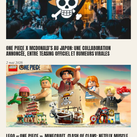
ONE PIECE X MCDONALD’S AU JAPON: UNE COLLABORATION
ANNONCÉE, ENTRE TEASING OFFICIEL ET RUMEURS VIRALES
2 mai 2026
LEGO « ONE PIECE », MINECRAFT, CLASH OF CLANS: NETFLIX MUSCLE