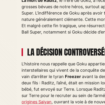
La mort de Raditz
, le frère de Goku, a r
grosses bévues de notre héros, surtout ap
Super. L’indifférence de Goku après avoir 
nature généralement clémente. Cette mort p
Et malgré cette fin tragique, une résurrec
Ball Super, notamment si Goku décide d’en 
LA DÉCISION CONTROVERSÉ
L’histoire nous rappelle que Goku appartie
interstellaires qui vivent de la conquête d
vain d’arrêter le tyran
Freezer
avant la des
deux fils : Raditz, l’aîné, était en missio
bébé, fut envoyé sur Terre. Lorsque Radi
sur Terre pour le recruter au sein de l’arm
origines Saiyan
, ouvrant la voie à de nouv