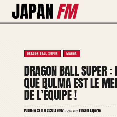
Aller
au
contenu
DRAGON BALL SUPER
MANGA
DRAGON BALL SUPER : 
QUE BULMA EST LE MEM
DE L’ÉQUIPE !
Publié le 23 mai 2023 à 9h07
Vincent Laporte
·
Écrit par