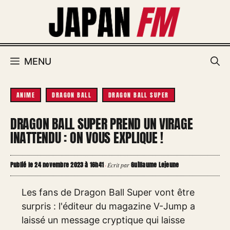
Aller
au
contenu
MENU
ANIME
DRAGON BALL
DRAGON BALL SUPER
DRAGON BALL SUPER PREND UN VIRAGE
INATTENDU : ON VOUS EXPLIQUE !
Publié le 24 novembre 2023 à 16h41
Guillaume Lejeune
·
Écrit par
Les fans de Dragon Ball Super vont être
surpris : l'éditeur du magazine V-Jump a
laissé un message cryptique qui laisse