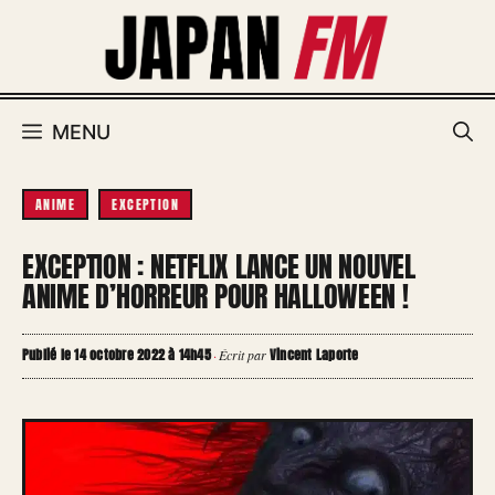
Aller
au
contenu
MENU
ANIME
EXCEPTION
EXCEPTION : NETFLIX LANCE UN NOUVEL
ANIME D’HORREUR POUR HALLOWEEN !
Publié le 14 octobre 2022 à 14h45
Vincent Laporte
·
Écrit par