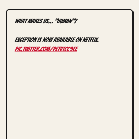
what makes us… "human"?
exception is now available on Netflix.
pic.twitter.com/pE7vTcC9ee