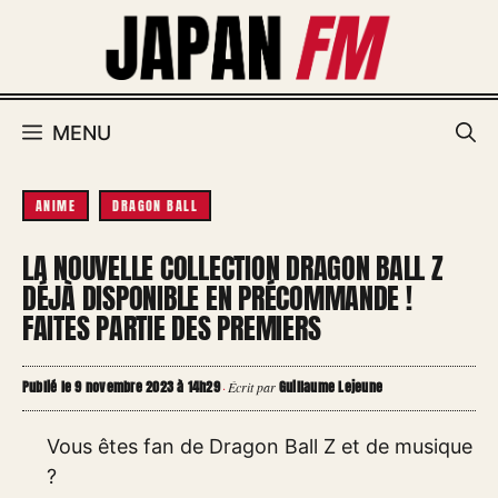
Aller
au
contenu
MENU
ANIME
DRAGON BALL
LA NOUVELLE COLLECTION DRAGON BALL Z
DÉJÀ DISPONIBLE EN PRÉCOMMANDE !
FAITES PARTIE DES PREMIERS
Publié le 9 novembre 2023 à 14h29
Guillaume Lejeune
·
Écrit par
Vous êtes fan de Dragon Ball Z et de musique
?