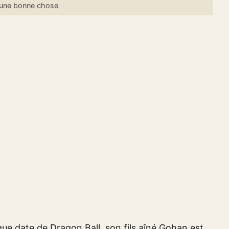
t une bonne chose
ue date de Dragon Ball, son fils aîné Gohan est