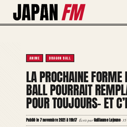
Aller
au
contenu
ANIME
DRAGON BALL
LA PROCHAINE FORME 
BALL POURRAIT REMPL
POUR TOUJOURS- ET C’
Publié le 7 novembre 2021 à 19h17
Guillaume Lejeune
·
Écrit par
·
35