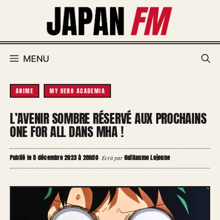
Aller
au
contenu
MENU
ANIME
MY HERO ACADEMIA
L’AVENIR SOMBRE RÉSERVÉ AUX PROCHAINS
ONE FOR ALL DANS MHA !
Publié le 5 décembre 2023 à 20h50
Guillaume Lejeune
·
Écrit par