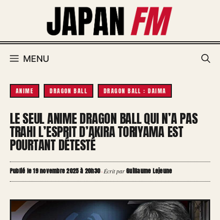
Aller
au
contenu
MENU
ANIME
DRAGON BALL
DRAGON BALL : DAIMA
LE SEUL ANIME DRAGON BALL QUI N’A PAS
TRAHI L’ESPRIT D’AKIRA TORIYAMA EST
POURTANT DÉTESTÉ
Publié le 19 novembre 2025 à 20h30
Guillaume Lejeune
·
Écrit par