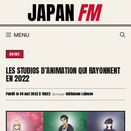
Aller
au
contenu
MENU
ANIME
LES STUDIOS D’ANIMATION QUI RAYONNENT
EN 2022
Publié le 30 mai 2022 à 13h22
Guillaume Lejeune
·
Écrit par