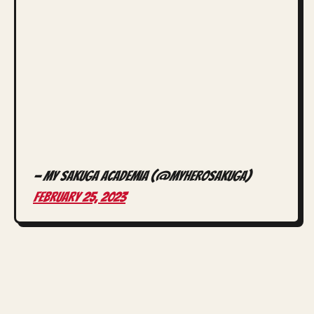
— My Sakuga Academia (@MyHeroSakuga)
February 25, 2023