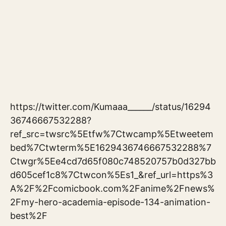
https://twitter.com/Kumaaa______/status/16294
36746667532288?
ref_src=twsrc%5Etfw%7Ctwcamp%5Etweetem
bed%7Ctwterm%5E1629436746667532288%7
Ctwgr%5Ee4cd7d65f080c748520757b0d327bb
d605cef1c8%7Ctwcon%5Es1_&ref_url=https%3
A%2F%2Fcomicbook.com%2Fanime%2Fnews%
2Fmy-hero-academia-episode-134-animation-
best%2F