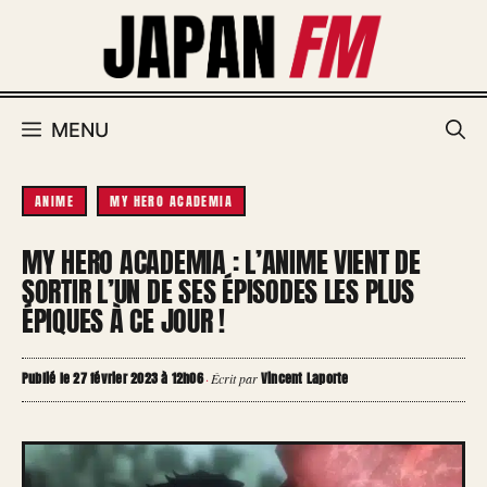
Aller
au
contenu
MENU
ANIME
MY HERO ACADEMIA
MY HERO ACADEMIA : L’ANIME VIENT DE
SORTIR L’UN DE SES ÉPISODES LES PLUS
ÉPIQUES À CE JOUR !
Publié le 27 février 2023 à 12h06
Vincent Laporte
·
Écrit par