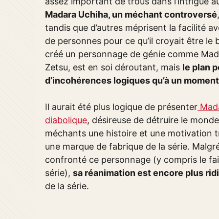
assez important de trous dans l’intrigue au
Madara Uchiha, un méchant controversé
tandis que d’autres méprisent la facilité av
de personnes pour ce qu’il croyait être le
créé un personnage de génie comme Madara
Zetsu, est en soi déroutant, mais
le plan 
d’incohérences logiques qu’à un moment
Il aurait été plus logique de présenter
Mada
diabolique
, désireuse de détruire le monde 
méchants une histoire et une motivation tr
une marque de fabrique de la série. Malgr
confronté ce personnage (y compris le fait
série),
sa réanimation est encore plus rid
de la série.