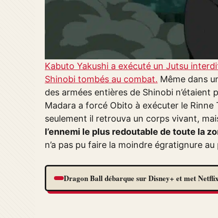
Kabuto Yakushi a exécuté un Jutsu interdit
Shinobi tombés au combat.
Même dans un 
des armées entières de Shinobi n’étaient pas
Madara a forcé Obito à exécuter le Rinne
seulement il retrouva un corps vivant, mai
l’ennemi le plus redoutable de toute la z
n’a pas pu faire la moindre égratignure au p
Dragon Ball débarque sur Disney+ et met Netflix