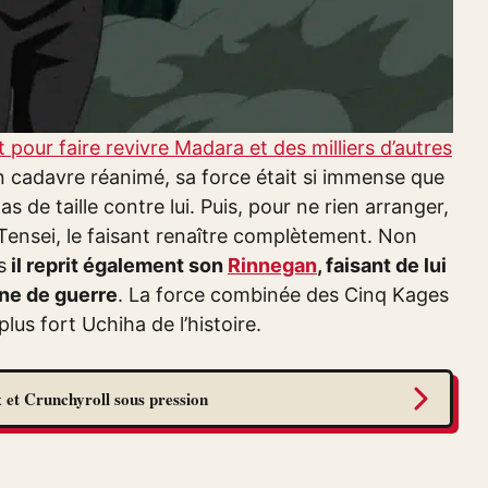
 pour faire revivre Madara et des milliers d’autres
cadavre réanimé, sa force était si immense que
 de taille contre lui. Puis, pour ne rien arranger,
Tensei, le faisant renaître complètement. Non
s
il reprit également son
Rinnegan
, faisant de lui
one de guerre
. La force combinée des Cinq Kages
lus fort Uchiha de l’histoire.
 et Crunchyroll sous pression