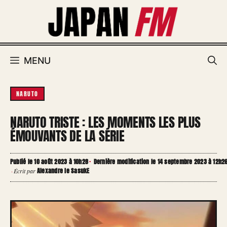
Aller
au
contenu
MENU
NARUTO
NARUTO TRISTE : LES MOMENTS LES PLUS
ÉMOUVANTS DE LA SÉRIE
Publié le 10 août 2023 à 10h28
·
Dernière modification le 14 septembre 2023 à 12h2
Alexandre le SasukE
·
Écrit par