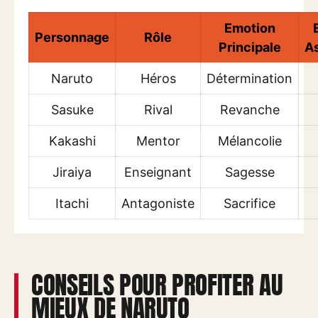
Emotion
Personnage
Rôle
Principale
A
Naruto
Héros
Détermination
Sasuke
Rival
Revanche
Kakashi
Mentor
Mélancolie
Jiraiya
Enseignant
Sagesse
Itachi
Antagoniste
Sacrifice
CONSEILS POUR PROFITER AU
MIEUX DE NARUTO