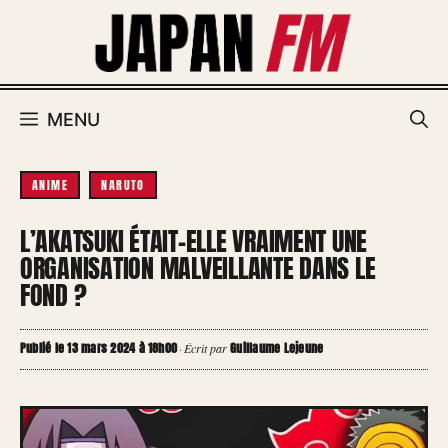
Aller
au
contenu
MENU
ANIME
NARUTO
L’AKATSUKI ÉTAIT-ELLE VRAIMENT UNE
ORGANISATION MALVEILLANTE DANS LE
FOND ?
Publié le 13 mars 2024 à 18h00
Guillaume Lejeune
·
Écrit par