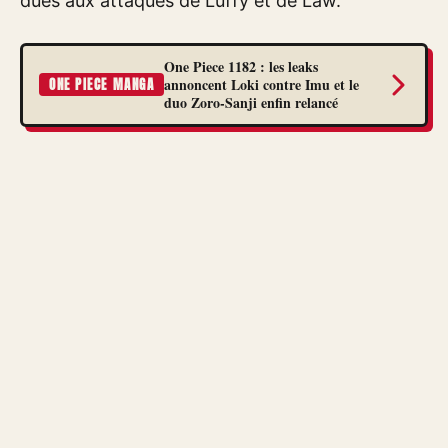
dues aux attaques de Luffy et de Law.
One Piece 1182 : les leaks
annoncent Loki contre Imu et le
ONE PIECE MANGA
duo Zoro-Sanji enfin relancé