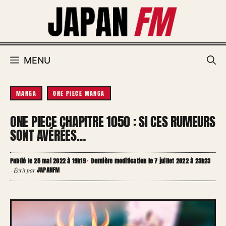
Aller
au
contenu
MENU
MANGA
ONE PIECE MANGA
ONE PIECE CHAPITRE 1050 : SI CES RUMEURS
SONT AVÉRÉES…
Publié le 25 mai 2022 à 19h19
·
Dernière modification le 7 juillet 2022 à 23h23
JAPANFM
·
Écrit par