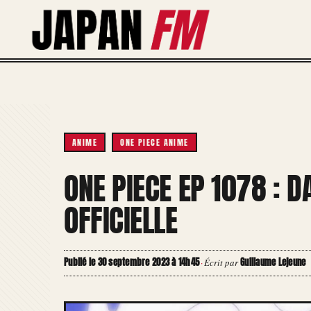
Aller
au
contenu
ANIME
ONE PIECE ANIME
ONE PIECE EP 1078 : D
OFFICIELLE
Publié le 30 septembre 2023 à 14h45
Guillaume Lejeune
·
Écrit par