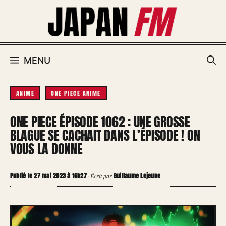
Aller
au
contenu
MENU
ANIME
ONE PIECE ANIME
ONE PIECE ÉPISODE 1062 : UNE GROSSE
BLAGUE SE CACHAIT DANS L’ÉPISODE ! ON
VOUS LA DONNE
Publié le 27 mai 2023 à 16h27
Guillaume Lejeune
·
Écrit par