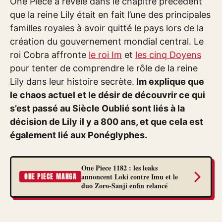
One Piece a révélé dans le chapitre précédent
que la reine Lily était en fait l’une des principales
familles royales à avoir quitté le pays lors de la
création du gouvernement mondial central. Le
roi Cobra affronte
le roi Im
et
les cinq Doyens
pour tenter de comprendre le rôle de la reine
Lily dans leur histoire secrète.
Im explique que
le chaos actuel et le désir de découvrir ce qui
s’est passé au Siècle Oublié sont liés à la
décision de Lily il y a 800 ans, et que cela est
également lié aux Ponéglyphes.
One Piece 1182 : les leaks
annoncent Loki contre Imu et le
ONE PIECE MANGA
duo Zoro-Sanji enfin relancé