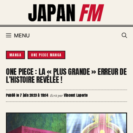
Aller
au
contenu
MENU
MANGA
ONE PIECE MANGA
ONE PIECE : LA « PLUS GRANDE » ERREUR DE
L’HISTOIRE REVÉLÉE !
Publié le 7 juin 2023 à 11h14
Vincent Laporte
·
Écrit par