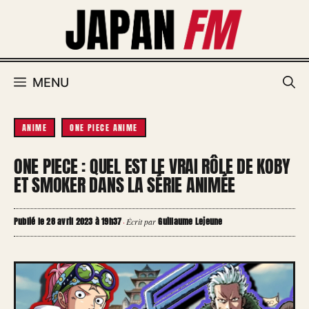
Aller
au
contenu
MENU
ANIME
ONE PIECE ANIME
ONE PIECE : QUEL EST LE VRAI RÔLE DE KOBY
ET SMOKER DANS LA SÉRIE ANIMÉE
Publié le 28 avril 2023 à 19h37
Guillaume Lejeune
·
Écrit par