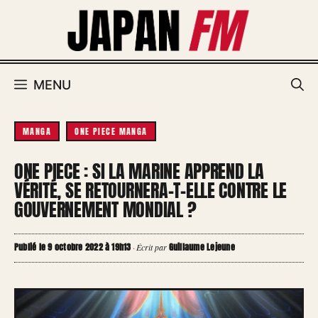
Aller
au
contenu
MENU
MANGA
ONE PIECE MANGA
ONE PIECE : SI LA MARINE APPREND LA
VÉRITÉ, SE RETOURNERA-T-ELLE CONTRE LE
GOUVERNEMENT MONDIAL ?
Publié le 9 octobre 2022 à 19h13
Guillaume Lejeune
·
Écrit par