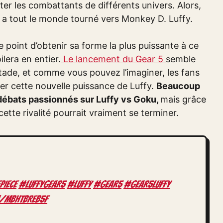
er les combattants de différents univers. Alors,
e a tout le monde tourné vers Monkey D. Luffy.
le point d’obtenir sa forme la plus puissante à ce
ilera en entier.
Le lancement du Gear 5
semble
ade, et comme vous pouvez l’imaginer, les fans
er cette nouvelle puissance de Luffy.
Beaucoup
débats passionnés sur Luffy vs Goku,
mais grâce
tte rivalité pourrait vraiment se terminer.
PIECE
#luffygear5
#Luffy
#GEAR5
#gear5luffy
m/mBhtbReB5F