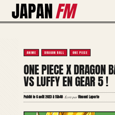
Aller
au
contenu
ANIME
DRAGON BALL
ONE PIECE
ONE PIECE X DRAGON B
VS LUFFY EN GEAR 5 !
Publié le 6 août 2023 à 15h40
Vincent Laporte
·
Écrit par