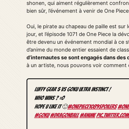
shonen, qui aiment régulièrement confront
bien sûr, l’événement à venir de One Piec
Oui, le pirate au chapeau de paille est sur 
jour, et l’épisode 1071 de One Piece la dévo
être devenu un événement mondial à ce st
d’anime du monde entier essaient de class
d’internautes se sont engagés dans des 
à un artiste, nous pouvons voir comment ce
Luffy Gear 5 VS Goku Ultra instinct !
who wins ? =o
hope u like it 🙂
#ONEPIECE1089SPOILERS
#ONE
#Goku
#DragonBall
#anime
pic.twitter.co