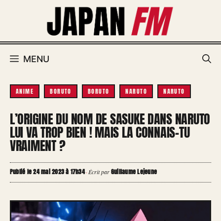
Aller
au
contenu
MENU
ANIME
BORUTO
BORUTO
NARUTO
NARUTO
L’ORIGINE DU NOM DE SASUKE DANS NARUTO
LUI VA TROP BIEN ! MAIS LA CONNAIS-TU
VRAIMENT ?
Publié le 24 mai 2023 à 17h34
Guillaume Lejeune
·
Écrit par