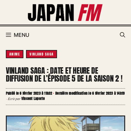
Aller
au
contenu
MENU
ANIME
VINLAND SAGA
VINLAND SAGA : DATE ET HEURE DE
DIFFUSION DE L’ÉPISODE 5 DE LA SAISON 2 !
Publié le 6 février 2023 à 11h32
·
Dernière modification le 6 février 2023 à 14h19
Vincent Laporte
·
Écrit par