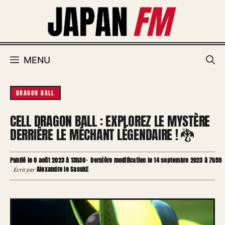
Aller
au
contenu
MENU
DRAGON BALL
CELL DRAGON BALL : EXPLOREZ LE MYSTÈRE
DERRIÈRE LE MÉCHANT LÉGENDAIRE ! 🐉
Publié le 8 août 2023 à 13h30
·
Dernière modification le 14 septembre 2023 à 7h59
Alexandre le SasukE
·
Écrit par