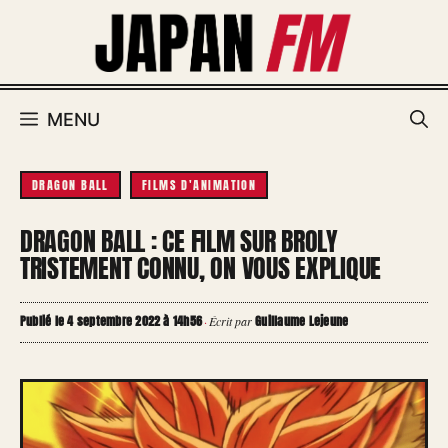
Aller
au
contenu
MENU
DRAGON BALL
FILMS D'ANIMATION
DRAGON BALL : CE FILM SUR BROLY
TRISTEMENT CONNU, ON VOUS EXPLIQUE
Publié le 4 septembre 2022 à 14h56
Guillaume Lejeune
·
Écrit par