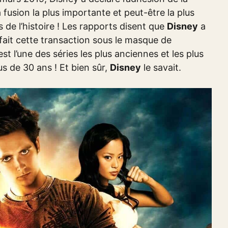
 la fusion la plus importante et peut-être la plus
de l’histoire ! Les rapports disent que
Disney
a
fait cette transaction sous le masque de
st l’une des séries les plus anciennes et les plus
s de 30 ans ! Et bien sûr,
Disney
le savait.