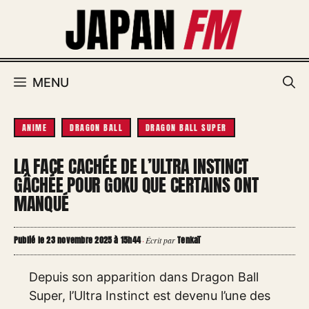
Aller
au
contenu
MENU
ANIME
DRAGON BALL
DRAGON BALL SUPER
LA FACE CACHÉE DE L’ULTRA INSTINCT
GÂCHÉE POUR GOKU QUE CERTAINS ONT
MANQUÉ
Publié le 23 novembre 2025 à 15h44
Tenkaï
·
Écrit par
Depuis son apparition dans Dragon Ball
Super, l’Ultra Instinct est devenu l’une des