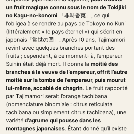
un fruit magique connu sous le nom de Tokijiki
no Kagu-no-konomi
「非時香菓」, ce qui
l’obligea à se rendre au pays de Tokoyo no Kuni
(littéralement « le pays éternel ») qui s’écrit en
japonais「常世の国」. Après 10 ans, Tajimamori
revint avec quelques branches portant des
fruits ; cependant, à ce moment-là, l’empereur
Suinin était déjà mort. Il donna la
moitié des
branches à la veuve de l’empereur, offrit l’autre
moitié sur la tombe de l’empereur, puis mourut
lui-même, accablé de chagrin
. Le fruit rapporté
par Tajimamori serait l’orange tachibana
(nomenclature binomiale : citrus reticulata
tachibana ou simplement citrus tachibana), une
variété
d’agrume qui pousse dans les
montagnes japonaises
. Étant donné qu’il existe