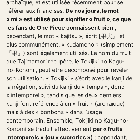
archaïque, et est utilisée récemment pour se
référer aux friandises.
De nos jours, le mot
« mi » est utilisé pour signifier « fruit », ce que
les fans de One Piece connaissent bien
;
cependant, le mot « kajitsu », écrit [果実」 et
plus communément, « kudamono » (simplement
「果」) sont également utilisés. Le nom du fruit
que Tajimamori récupère, le Tokijiki no Kagu-
no-Konomi, peut être décomposé pour révéler
son utilisation. « Tokijiki » s’écrit avec le kanji de
la négation, suivi du kanji du « temps », donc
« intemporel », tandis que les deux derniers
kanji font référence à un « fruit » (archaïque)
mais à des « bonbons » dans l’usage
contemporain. Ensemble, Tokijiki no Kagu-no-
Konomi se traduit effectivement
par « fruits
intemporels » (ou « sucreries »)
; cependant,