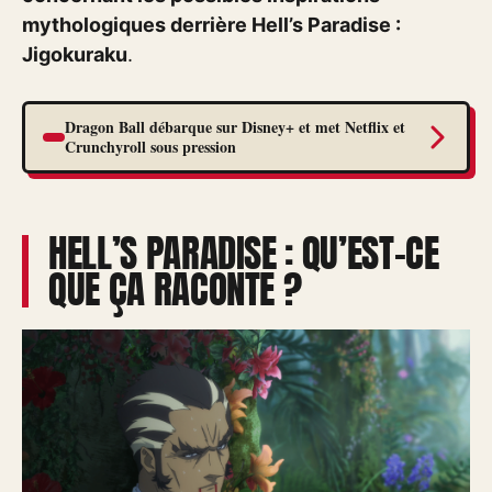
mythologiques derrière Hell’s Paradise :
Jigokuraku
.
Dragon Ball débarque sur Disney+ et met Netflix et
Crunchyroll sous pression
HELL’S PARADISE : QU’EST-CE
QUE ÇA RACONTE ?