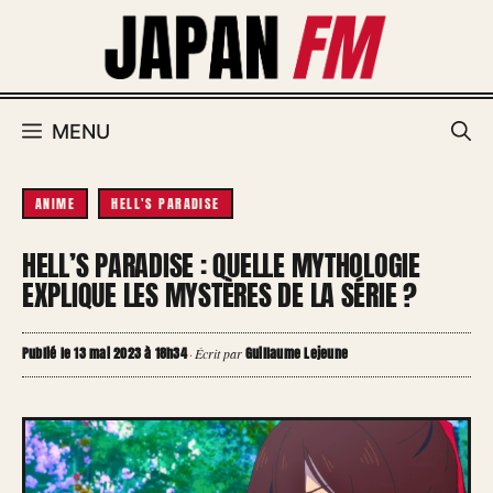
Aller
au
contenu
MENU
ANIME
HELL'S PARADISE
HELL’S PARADISE : QUELLE MYTHOLOGIE
EXPLIQUE LES MYSTÈRES DE LA SÉRIE ?
Publié le 13 mai 2023 à 18h34
Guillaume Lejeune
·
Écrit par