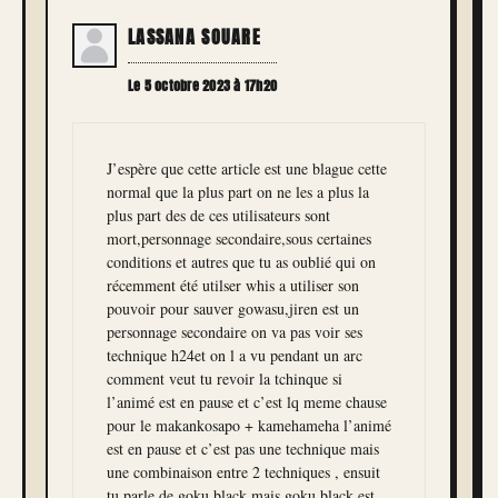
LASSANA SOUARE
Le 5 octobre 2023 à 17h20
J’espère que cette article est une blague cette
normal que la plus part on ne les a plus la
plus part des de ces utilisateurs sont
mort,personnage secondaire,sous certaines
conditions et autres que tu as oublié qui on
récemment été utilser whis a utiliser son
pouvoir pour sauver gowasu,jiren est un
personnage secondaire on va pas voir ses
technique h24et on l a vu pendant un arc
comment veut tu revoir la tchinque si
l’animé est en pause et c’est lq meme chause
pour le makankosapo + kamehameha l’animé
est en pause et c’est pas une technique mais
une combinaison entre 2 techniques , ensuit
tu parle de goku black mais goku black est