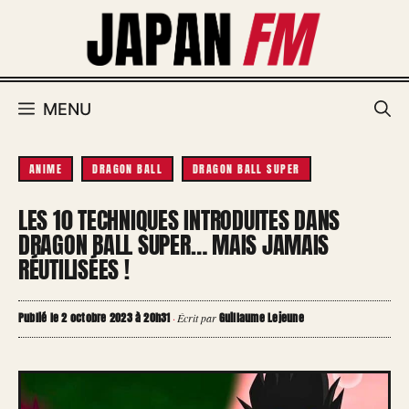
Aller
au
contenu
MENU
ANIME
DRAGON BALL
DRAGON BALL SUPER
LES 10 TECHNIQUES INTRODUITES DANS
DRAGON BALL SUPER… MAIS JAMAIS
RÉUTILISÉES !
Publié le 2 octobre 2023 à 20h31
Guillaume Lejeune
·
Écrit par