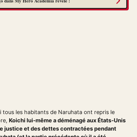
go dans My Hero Academia révélé !
si tous les habitants de Naruhata ont repris le
ore,
Koichi lui-même a déménagé aux États-Unis
de justice et des dettes contractées pendant
ruhata (et la partie précédente où il a été