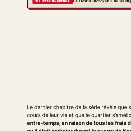
Le Destin Incroyable de Baku
MY HERO ACADEMIA
Le dernier chapitre de la série révèle que 
cours de leur vie et que le quartier s’améli
entre-temps, en raison de tous les frais 
qu’il était justicier durant la guerre de Na