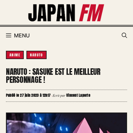
Aller
au
contenu
MENU
ANIME
NARUTO
NARUTO : SASUKE EST LE MEILLEUR
PERSONNAGE !
Publié le 27 juin 2023 à 12h17
Vincent Laporte
·
Écrit par