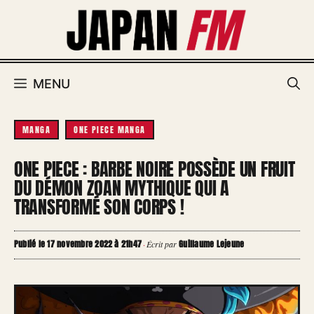
Aller
au
contenu
MENU
MANGA
ONE PIECE MANGA
ONE PIECE : BARBE NOIRE POSSÈDE UN FRUIT
DU DÉMON ZOAN MYTHIQUE QUI A
TRANSFORMÉ SON CORPS !
Publié le 17 novembre 2022 à 21h47
Guillaume Lejeune
·
Écrit par