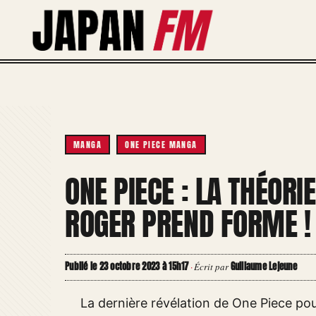
Aller
au
contenu
MANGA
ONE PIECE MANGA
ONE PIECE : LA THÉORI
ROGER PREND FORME !
Publié le 23 octobre 2023 à 15h17
Guillaume Lejeune
·
Écrit par
La dernière révélation de One Piece pou