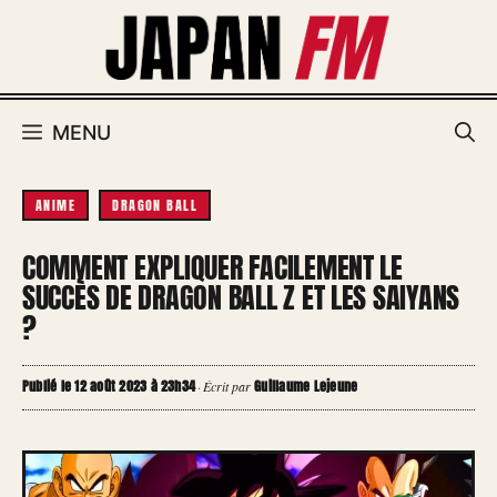
Aller
au
contenu
MENU
ANIME
DRAGON BALL
COMMENT EXPLIQUER FACILEMENT LE
SUCCÈS DE DRAGON BALL Z ET LES SAIYANS
?
Publié le 12 août 2023 à 23h34
Guillaume Lejeune
·
Écrit par