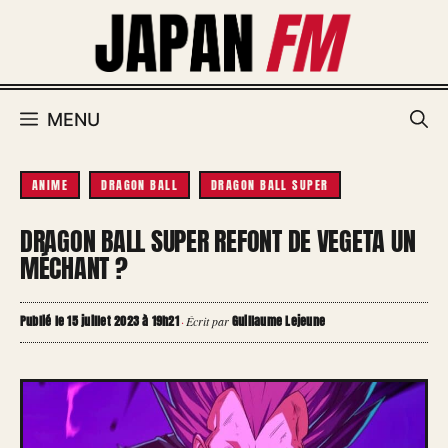
Aller
au
contenu
MENU
ANIME
DRAGON BALL
DRAGON BALL SUPER
DRAGON BALL SUPER REFONT DE VEGETA UN
MÉCHANT ?
Publié le 15 juillet 2023 à 19h21
Guillaume Lejeune
·
Écrit par