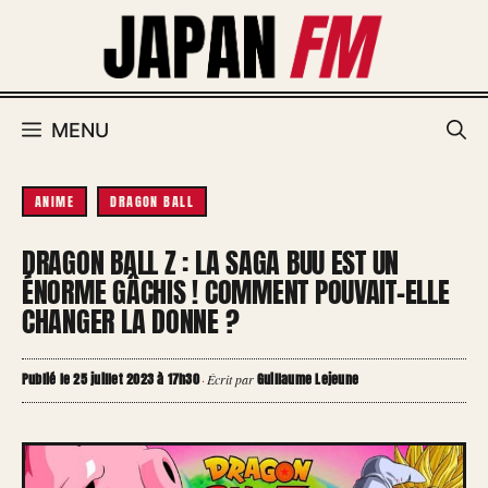
Aller
au
contenu
MENU
ANIME
DRAGON BALL
DRAGON BALL Z : LA SAGA BUU EST UN
ÉNORME GÂCHIS ! COMMENT POUVAIT-ELLE
CHANGER LA DONNE ?
Publié le 25 juillet 2023 à 17h30
Guillaume Lejeune
·
Écrit par