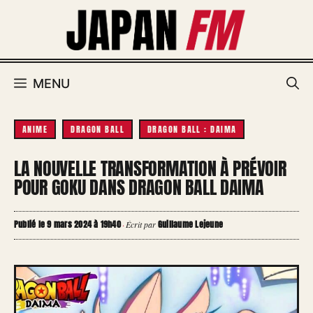
Aller
au
contenu
MENU
ANIME
DRAGON BALL
DRAGON BALL : DAIMA
LA NOUVELLE TRANSFORMATION À PRÉVOIR
POUR GOKU DANS DRAGON BALL DAIMA
Publié le 9 mars 2024 à 19h40
Guillaume Lejeune
·
Écrit par