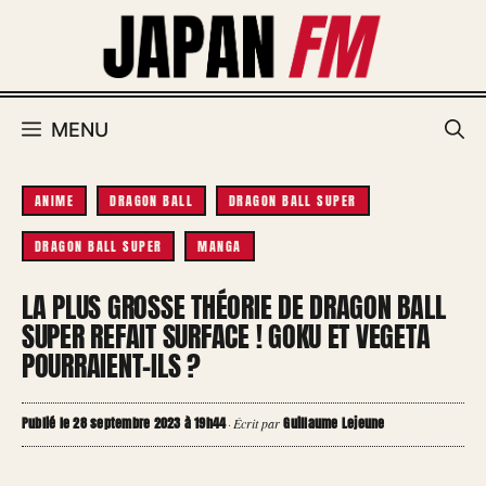
Aller
au
contenu
MENU
ANIME
DRAGON BALL
DRAGON BALL SUPER
DRAGON BALL SUPER
MANGA
LA PLUS GROSSE THÉORIE DE DRAGON BALL
SUPER REFAIT SURFACE ! GOKU ET VEGETA
POURRAIENT-ILS ?
Publié le 28 septembre 2023 à 19h44
Guillaume Lejeune
·
Écrit par