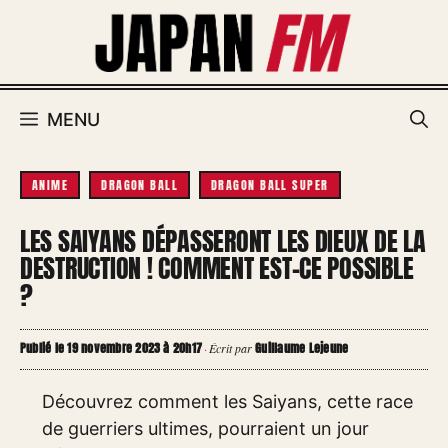
Aller
au
contenu
MENU
ANIME
DRAGON BALL
DRAGON BALL SUPER
LES SAIYANS DÉPASSERONT LES DIEUX DE LA
DESTRUCTION ! COMMENT EST-CE POSSIBLE
?
Publié le 19 novembre 2023 à 20h17
Guillaume Lejeune
·
Écrit par
Découvrez comment les Saiyans, cette race
de guerriers ultimes, pourraient un jour