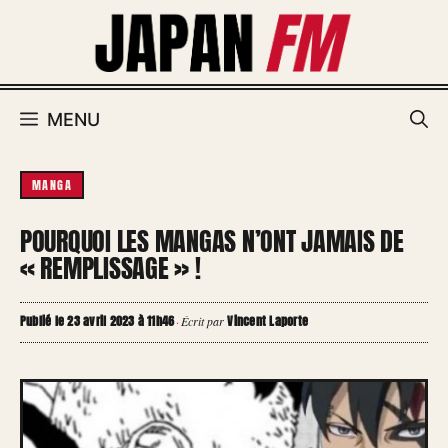
Aller
au
contenu
MENU
MANGA
POURQUOI LES MANGAS N’ONT JAMAIS DE
« REMPLISSAGE » !
Publié le 23 avril 2023 à 11h46
Vincent Laporte
·
Écrit par