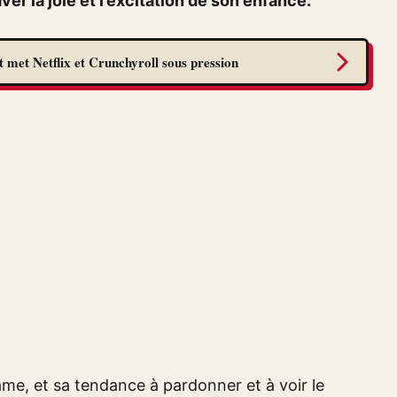
er la joie et l’excitation de son enfance.
 met Netflix et Crunchyroll sous pression
âme, et sa tendance à pardonner et à voir le